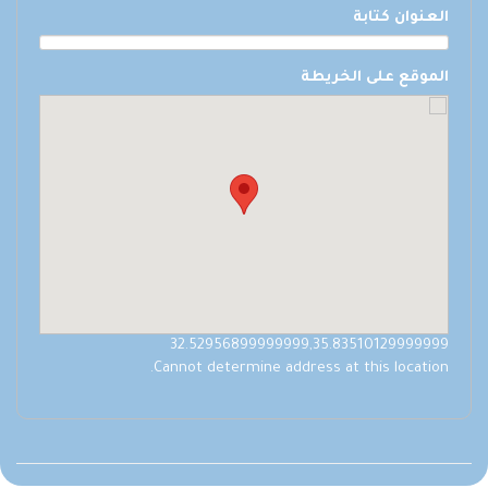
العنوان كتابة
الموقع على الخريطة
32.52956899999999,35.83510129999999
Cannot determine address at this location.